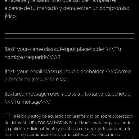
ambiente y la salud, sino que también amplíen el
alcance de tu mercado y demuestren un compromiso
ético.
[text* your-name class:uk-input placeholder \\\"Tu
nombre (requerido)\\\"]
[text* your-email class:uk-input placeholder \\\"Correo
electrónico (requerido)\\\"]
[textarea message rows:5 class:uk-textarea placeholder
\\\"Tu mensaje\\\"]
He leído y estoy de acuerdo con la Información sobre protección
de datos: ALIMENTOS SANYGRAN SL utilizará sus datos para atender
su petición. Adicionalmente y en el caso de que nos lo consienta, le
remitiremos comunicaciones comerciales por vía electrónica