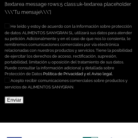
[textarea message rows:5 class:uk-textarea placeholder
\\\"Tu mensaje\\\"]
He leído y estoy de acuerdo con la Información sobre protección
de datos: ALIMENTOS SANYGRAN SL utilizará sus datos para atender
su petición. Adicionalmente y en el caso de que nos lo consienta, le
remitiremos comunicaciones comerciales por vía electrónica
relacionadas con nuestros productos y servicios. Tiene la posibilidad
de ejercitar los derechos de acceso, rectificación, supresión,
portabilidad, limitación u oposición del tratamiento de sus datos.
Puede consultar la información adicional y detallada sobre
Protección de Datos
Política de Privacidad y el Aviso legal.
Acepto recibir comunicaciones comerciales sobre productos y
servicios de ALIMENTOS SANYGRAN.